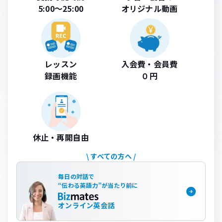
5:00〜25:00
オリジナル動画
レッスン
入会費・会員費
録画機能
０円
休止・再開自由
\ すべての方へ /
毎日の対話で
“
伝わる英語力
”が
当たり前に
オンライン英会話