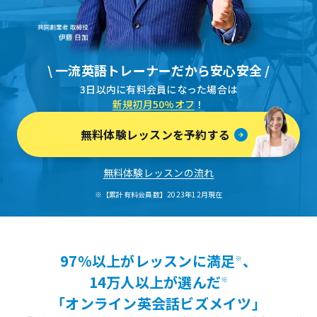
\ 一流英語トレーナーだから安心安全 /
3日以内に有料会員になった場合は
新規初月50%オフ
！
無料体験レッスンを予約する
無料体験レッスンの流れ
※【累計有料会員数】2023年12月現在
97%以上がレッスンに満足
、
※
14万人以上が選んだ
※
「オンライン英会話ビズメイツ」