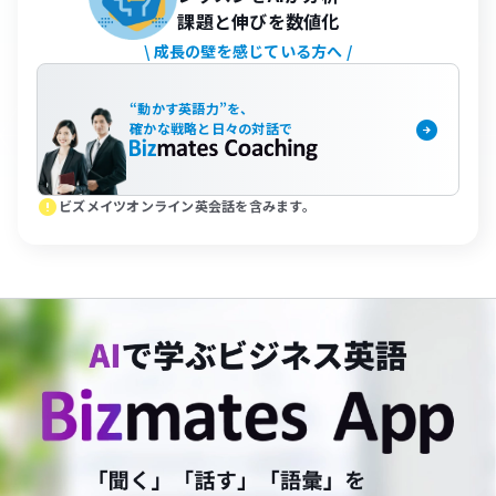
課題と伸びを数値化
\ 成長の壁を感じている方へ /
“
動かす英語力
”を、
確かな戦略と
日々の対話で
error
ビズメイツオンライン英会話を含みます。