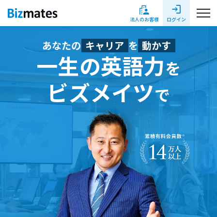
login
法人のお客様
ログイン
あなたの
キャリア
を
動かす
一生の英語力
を
ビズメイツ
で