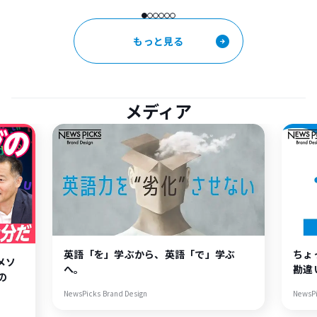
もっと見る
メディア
英語「を」学ぶから、英語「で」学ぶ
ちょ
メソ
へ。
勘違
の
NewsPicks Brand Design
NewsPi