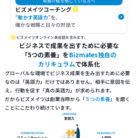
成長の壁を感じている方へ
error
ビズメイツコーチング
“
動かす英語力
”を、
確かな戦略と日々の対話で
error
ビズメイツオンライン英会話を含みます。
ビジネスで成果を出すために必要な
「5つの素養」を
Bizmates独自の
カリキュラム
で体系化
グローバルな環境でビジネス成果を生み出すために必要
なのは「英語力」だけではありません。
相手に意図を伝
え、行動を促す「真の英語力」が求められます。
だからビズメイツは創業当時から「
５つの素養
」を磨く
ことにこだわり続けています。