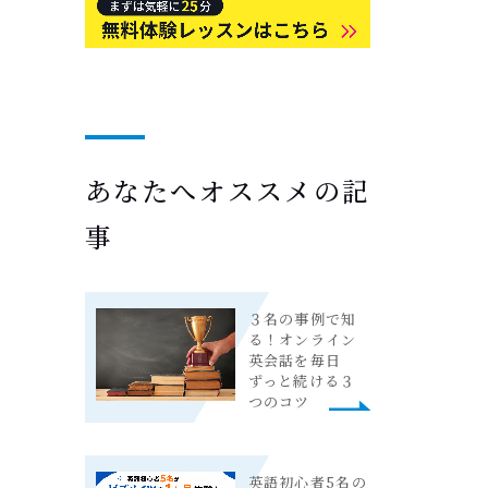
あなたへオススメの記
事
３名の事例で知
る！オンライン
英会話を毎日
ずっと続ける３
つのコツ
英語初心者5名の