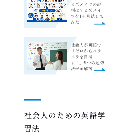
ビズメイツの評
判は？ビズメイ
ツを1ヶ月試して
みた
社会人が英語で
「ゼロからペラ
ペラを目指
す！」5つの勉強
法が全解説
社会人のための英語学
習法