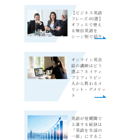
【ビジネス英語
フレーズ40選】
オフィスで使え
る頻出英語を
シーン別で紹介
オンライン英会
話の講師はどう
選ぶ？ネイティ
ブとフィリピン
人から教わるメ
リット・デメリッ
ト
英語が短期間で
上達する秘訣は
「英語を生活の
一部」にするこ