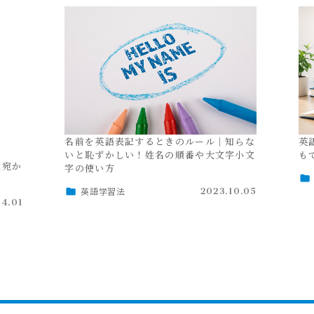
名前を英語表記するときのルール｜知らな
英
いと恥ずかしい！姓名の順番や大文字小文
も
人宛か
字の使い方
英語学習法
2023.10.05
4.01