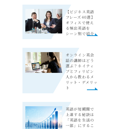
【ビジネス英語
フレーズ40選】
オフィスで使え
る頻出英語を
シーン別で紹介
オンライン英会
話の講師はどう
選ぶ？ネイティ
ブとフィリピン
人から教わるメ
リット・デメリッ
ト
英語が短期間で
上達する秘訣は
「英語を生活の
一部」にするこ