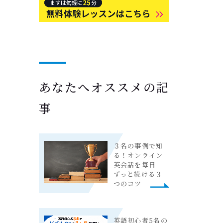
あなたへオススメの記
事
３名の事例で知
る！オンライン
英会話を毎日
ずっと続ける３
つのコツ
英語初心者5名の