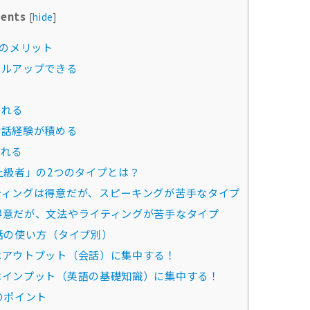
ents
[
hide
]
のメリット
ベルアップできる
られる
会話経験が積める
られる
上級者」の2つのタイプとは？
ティングは得意だが、スピーキングが苦手なタイプ
得意だが、文法やライティングが苦手なタイプ
話の使い方（タイプ別）
はアウトプット（会話）に集中する！
はインプット（英語の基礎知識）に集中する！
のポイント