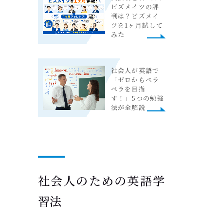
ビズメイツの評
判は？ビズメイ
ツを1ヶ月試して
みた
社会人が英語で
「ゼロからペラ
ペラを目指
す！」5つの勉強
法が全解説
社会人のための英語学
習法