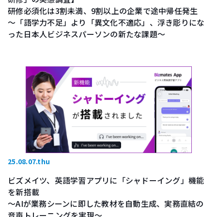
研修必須化は3割未満、9割以上の企業で途中帰任発生
～「語学力不足」より「異文化不適応」、浮き彫りにな
った日本人ビジネスパーソンの新たな課題～
25.08.07.thu
ビズメイツ、英語学習アプリに「シャドーイング」機能
を新搭載
～AIが業務シーンに即した教材を自動生成、実務直結の
音声トレーニングを実現～